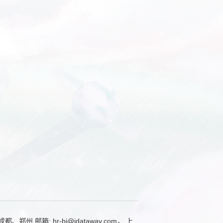
: hr-bj@idataway.com， 上