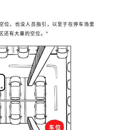
有空位，也没人员指引，以至于在停车场里
区还有大量的空位。”