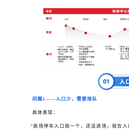
问题1——入口少，需要排队
具体表现：
“
商场停车入口就一个，还没进场，就在入