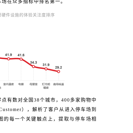
车场在众多指标中排名第一。
对硬件设施的体验关注度排序
点有数对全国38个城市，400多家购物中
 Customer），解析了客户从进入停车场到
图的每一个关键触点上，提取与停车场相