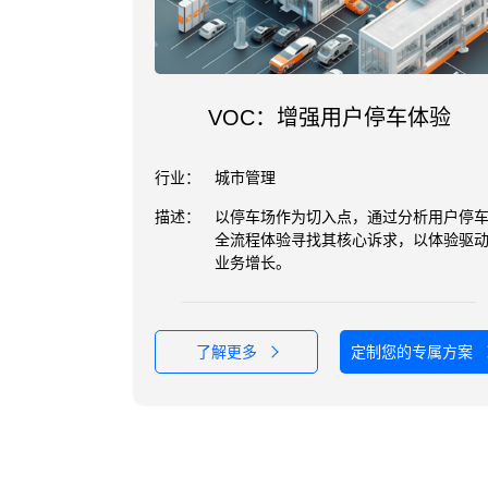
VOC：增强用户停车体验
行业：
城市管理
描述：
以停车场作为切入点，通过分析用户停
全流程体验寻找其核心诉求，以体验驱
业务增长。
了解更多
定制您的专属方案