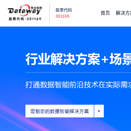
股票代码
首页
解决方
301169